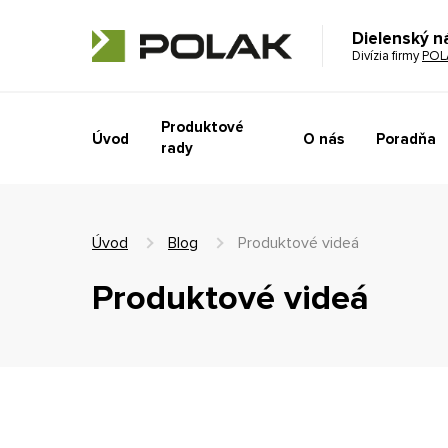
Dielenský n
Divízia firmy
POL
Produktové
Úvod
O nás
Poradňa
rady
Úvod
Blog
Produktové videá
Produktové videá