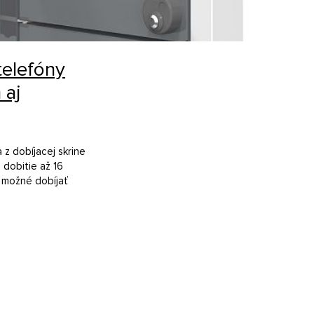
telefóny
 aj
 z dobíjacej skrine
 dobitie až 16
e možné dobíjať