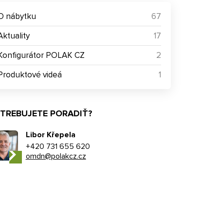
O nábytku
67
Aktuality
17
Konfigurátor POLAK CZ
2
Produktové videá
1
TREBUJETE PORADIŤ?
Libor Křepela
+420 731 655 620
omdn@polakcz.cz