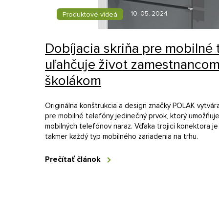
10. 05. 2024
Produktové videá
Dobíjacia skriňa pre mobilné 
uľahčuje život zamestnancom
školákom
Originálna konštrukcia a design značky POLAK vytvára
pre mobilné telefóny jedinečný prvok, ktorý umožňuje
mobilných telefónov naraz. Vďaka trojici konektora j
takmer každý typ mobilného zariadenia na trhu.
Prečítať článok