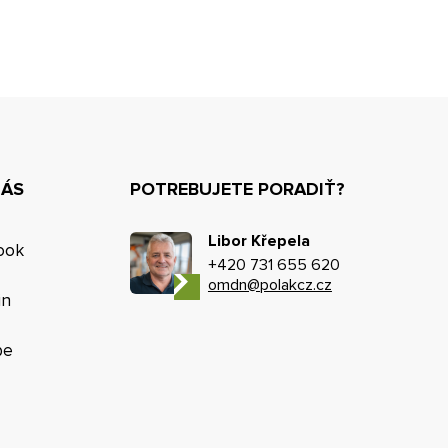
NÁS
POTREBUJETE PORADIŤ?
Libor Křepela
ook
+420 731 655 620
omdn@polakcz.cz
in
be