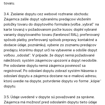
tovaru.
3.4. Zaslanie dopytu cez webové rozhranie obchodu:
Záujemca zašle dopyt vybranému predajcovi vložením
položky tovaru do dopytového formulára (voľba „vybrať“ na
karte tovaru) v požadovanom počte kusov, doplní vybrané
varianty dopytovaného tovaru (farebnosť RAL), preferovaný
spôsob platby, preferovaný spôsob prepravy, kontaktné a
dodacie údaje, poznámku), vyberie zo zoznamu predajcov
predajcu, ktorému dopyt určí na vybavenie a odošle dopyt
voľbou „odoslať“. V prípade, že dopyt nemá požadované
náležitosti, systém záujemcov upozorní a dopyt neodošle.
Pre odoslanie dopytu nemá záujemca povinnosť sa
registrovať. Po odoslaní dopytu zobrazí systém hlásenia o
odoslaní dopytu a záujemca dostane na e-mailovú adresu,
ktorú uvedie na dopyte, potvrdenie dopytu vo forme „kópie“
dopytu.
3.5. Údaje uvedené v dopyte sú považované za správne.
Záujemca má možnosť pred odoslaním dopytu tieto údaje