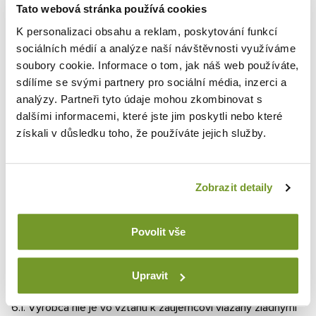
cene za všetok dopytovaný tovar v Dopytovom formulári.
Tato webová stránka používá cookies
K personalizaci obsahu a reklam, poskytování funkcí
4.2. K dohode o cene medzi záujemcom a konkrétnym
sociálních médií a analýze naší návštěvnosti využíváme
predávajúcim dôjde až zaslaním ponuky záujemcom
soubory cookie. Informace o tom, jak náš web používáte,
vybraným predávajúcim záujemcami a potvrdením
sdílíme se svými partnery pro sociální média, inzerci a
(odsúhlasením) tejto ponuky záujemcom.
analýzy. Partneři tyto údaje mohou zkombinovat s
4.3. Predávajúci má možnosť neuzavrieť zmluvu či zrušiť
dalšími informacemi, které jste jim poskytli nebo které
zmluvu v prípade zjavnej chyby v cene tovaru v ním zaslanej
získali v důsledku toho, že používáte jejich služby.
ponuke oproti obvyklej cene.
5. Zodpovednosť za vady a záručné podmienky
Zobrazit detaily
Práva z vadného plnenia uplatňuje záujemca u ním vybraného
predávajúceho na adrese jeho sídla a nie u výrobcu.
Povolit vše
Predávajúci následne uplatňuje reklamácie u výrobcu.
6. Ďalšie práva a povinnosti zmluvných strán
Upravit
6.1. Výrobca nie je vo vzťahu k záujemcovi viazaný žiadnymi