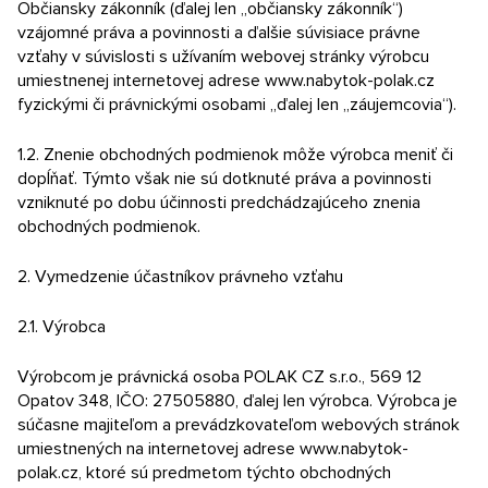
Občiansky zákonník (ďalej len „občiansky zákonník“)
Kontakt
vzájomné práva a povinnosti a ďalšie súvisiace právne
vzťahy v súvislosti s užívaním webovej stránky výrobcu
E-dopyt
umiestnenej internetovej adrese www.nabytok-polak.cz
fyzickými či právnickými osobami „ďalej len „záujemcovia“).
Konfigurátor
1.2. Znenie obchodných podmienok môže výrobca meniť či
dopĺňať. Týmto však nie sú dotknuté práva a povinnosti
vzniknuté po dobu účinnosti predchádzajúceho znenia
obchodných podmienok.
2. Vymedzenie účastníkov právneho vzťahu
2.1. Výrobca
Výrobcom je právnická osoba POLAK CZ s.r.o., 569 12
Opatov 348, IČO: 27505880, ďalej len výrobca. Výrobca je
súčasne majiteľom a prevádzkovateľom webových stránok
umiestnených na internetovej adrese www.nabytok-
polak.cz, ktoré sú predmetom týchto obchodných