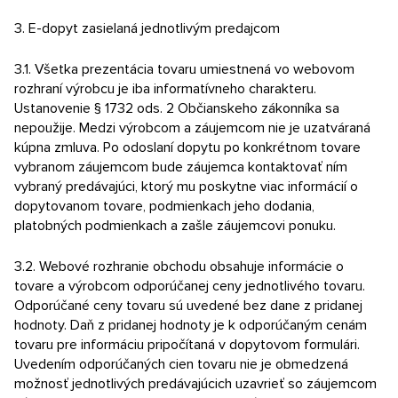
3. E-dopyt zasielaná jednotlivým predajcom
3.1. Všetka prezentácia tovaru umiestnená vo webovom
rozhraní výrobcu je iba informatívneho charakteru.
Ustanovenie § 1732 ods. 2 Občianskeho zákonníka sa
nepoužije. Medzi výrobcom a záujemcom nie je uzatváraná
kúpna zmluva. Po odoslaní dopytu po konkrétnom tovare
vybranom záujemcom bude záujemca kontaktovať ním
vybraný predávajúci, ktorý mu poskytne viac informácií o
dopytovanom tovare, podmienkach jeho dodania,
platobných podmienkach a zašle záujemcovi ponuku.
3.2. Webové rozhranie obchodu obsahuje informácie o
tovare a výrobcom odporúčanej ceny jednotlivého tovaru.
Odporúčané ceny tovaru sú uvedené bez dane z pridanej
hodnoty. Daň z pridanej hodnoty je k odporúčaným cenám
tovaru pre informáciu pripočítaná v dopytovom formulári.
Uvedením odporúčaných cien tovaru nie je obmedzená
možnosť jednotlivých predávajúcich uzavrieť so záujemcom