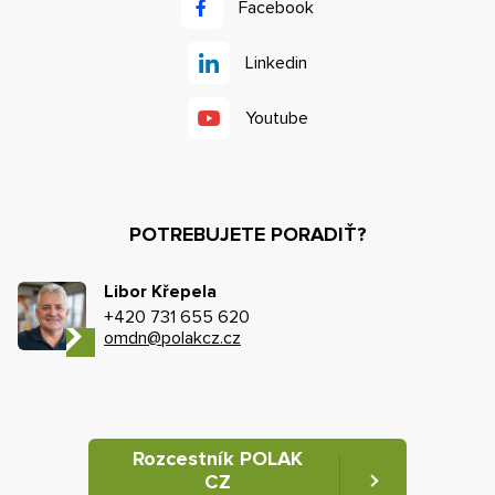
Facebook
Linkedin
Youtube
POTREBUJETE PORADIŤ?
Libor Křepela
+420 731 655 620
omdn@polakcz.cz
Rozcestník POLAK
CZ