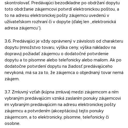
skontrolovať. Predávajúci bezodkladne po obdržaní dopytu
toto obdržanie záujemcovi potvrdí elektronickou poštou, a
to na adresu elektronickej pošty záujemcu uvedenú v
užívateľskom rozhraní či v dopyte (ďalej len „elektronická
adresa záujemcu“).
3.6. Predávajúci je vždy oprávnený v závislosti od charakteru
dopytu (množstvo tovaru, výška ceny, výška nákladov na
dopravu) požiadať záujemcu o dodatočné potvrdenie
dopytu a to písomne ​​alebo telefonicky alebo mailom. Ak po
dodatočne potvrdení dopytu na žiadosť predávajúceho
nevykoná, má sa za to, že záujemca o objednaný tovar nemá
záujem.
3.7. Zmluvný vzťah (kúpna zmluva) medzi záujemcom a ním
vybraným predávajúcim vzniká zaslaním ponuky záujemcovi
im vybraným predávajúcim na adresu elektronickej pošty
záujemcu a potvrdením (akceptáciou) tejto ponuky
záujemcom, a to elektronicky, písomne, telefonicky či
osobne.