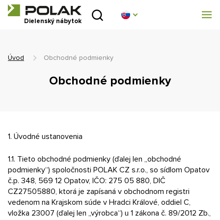
Úvod
Dielenský nábytok
Produktové rady
Úvod
Obchodné podmienky
O nás
Obchodné podmienky
Poradňa
Blog
1. Úvodné ustanovenia
Na stiahnutie
1.1. Tieto obchodné podmienky (ďalej len „obchodné
podmienky“) spoločnosti POLAK CZ s.r.o., so sídlom Opatov
Realizácia
č.p. 348, 569 12 Opatov, IČO: 275 05 880, DIČ
CZ27505880, ktorá je zapísaná v obchodnom registri
Obchodná sieť
vedenom na Krajskom súde v Hradci Králové, oddiel C,
vložka 23007 (ďalej len „výrobca“) u 1 zákona č. 89/2012 Zb.,