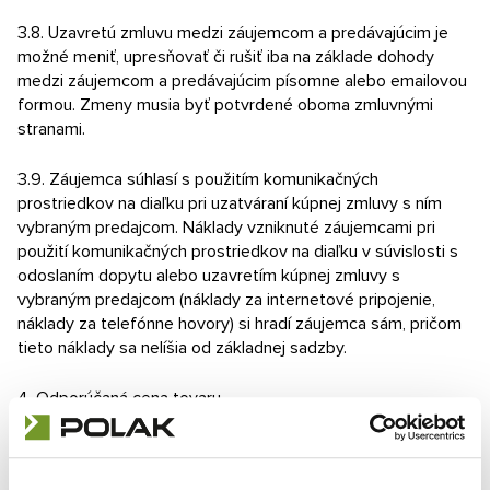
3.8. Uzavretú zmluvu medzi záujemcom a predávajúcim je
možné meniť, upresňovať či rušiť iba na základe dohody
medzi záujemcom a predávajúcim písomne ​​alebo emailovou
formou. Zmeny musia byť potvrdené oboma zmluvnými
stranami.
3.9. Záujemca súhlasí s použitím komunikačných
prostriedkov na diaľku pri uzatváraní kúpnej zmluvy s ním
vybraným predajcom. Náklady vzniknuté záujemcami pri
použití komunikačných prostriedkov na diaľku v súvislosti s
odoslaním dopytu alebo uzavretím kúpnej zmluvy s
vybraným predajcom (náklady za internetové pripojenie,
náklady za telefónne hovory) si hradí záujemca sám, pričom
tieto náklady sa nelíšia od základnej sadzby.
4. Odporúčaná cena tovaru
4.1. Odporúčaná cena tovaru je uvedená pri jednotlivých
druhoch tovaru bez DPH. DPH je pripočítané ku konečnej