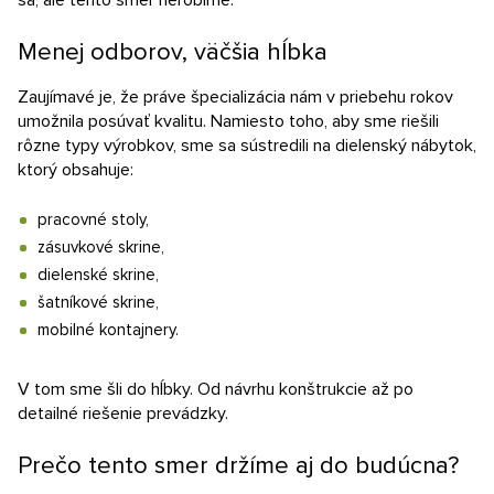
sa, ale tento smer nerobíme.
Menej odborov, väčšia hĺbka
Zaujímavé je, že práve špecializácia nám v priebehu rokov
umožnila posúvať kvalitu. Namiesto toho, aby sme riešili
rôzne typy výrobkov, sme sa sústredili na dielenský nábytok,
ktorý obsahuje:
pracovné stoly,
zásuvkové skrine,
dielenské skrine,
šatníkové skrine,
mobilné kontajnery.
V tom sme šli do hĺbky. Od návrhu konštrukcie až po
detailné riešenie prevádzky.
Prečo tento smer držíme aj do budúcna?