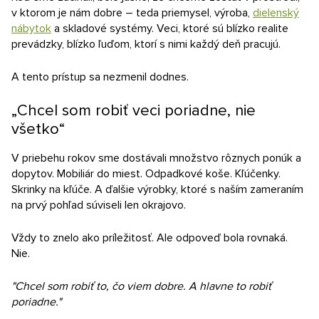
v ktorom je nám dobre – teda priemysel, výroba,
dielenský
nábytok
a skladové systémy. Veci, ktoré sú blízko realite
prevádzky, blízko ľuďom, ktorí s nimi každý deň pracujú.
A tento prístup sa nezmenil dodnes.
„Chcel som robiť veci poriadne, nie
všetko“
V priebehu rokov sme dostávali množstvo rôznych ponúk a
dopytov. Mobiliár do miest. Odpadkové koše. Kľúčenky.
Skrinky na kľúče. A ďalšie výrobky, ktoré s naším zameraním
na prvý pohľad súviseli len okrajovo.
Vždy to znelo ako príležitosť. Ale odpoveď bola rovnaká.
Nie.
"Chcel som robiť to, čo viem dobre. A hlavne to robiť
poriadne."