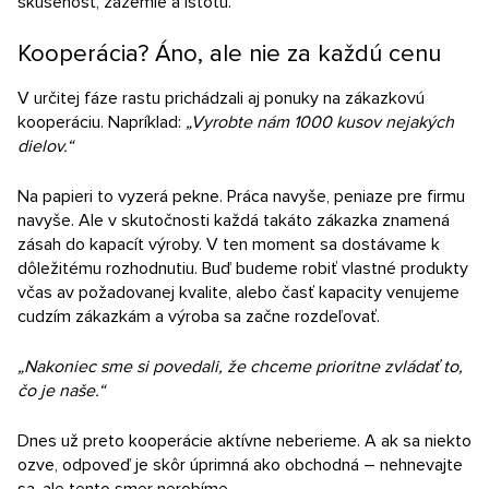
skúsenosť, zázemie a istotu.
Kooperácia? Áno, ale nie za každú cenu
V určitej fáze rastu prichádzali aj ponuky na zákazkovú
kooperáciu. Napríklad:
„Vyrobte nám 1000 kusov nejakých
dielov.“
Na papieri to vyzerá pekne. Práca navyše, peniaze pre firmu
navyše. Ale v skutočnosti každá takáto zákazka znamená
zásah do kapacít výroby. V ten moment sa dostávame k
dôležitému rozhodnutiu. Buď budeme robiť vlastné produkty
včas av požadovanej kvalite, alebo časť kapacity venujeme
cudzím zákazkám a výroba sa začne rozdeľovať.
„Nakoniec sme si povedali, že chceme prioritne zvládať to,
čo je naše.“
Dnes už preto kooperácie aktívne neberieme. A ak sa niekto
ozve, odpoveď je skôr úprimná ako obchodná – nehnevajte