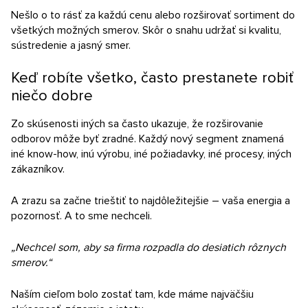
Nešlo o to rásť za každú cenu alebo rozširovať sortiment do
všetkých možných smerov. Skôr o snahu udržať si kvalitu,
sústredenie a jasný smer.
Keď robíte všetko, často prestanete robiť
niečo dobre
Zo skúsenosti iných sa často ukazuje, že rozširovanie
odborov môže byť zradné. Každý nový segment znamená
iné know-how, inú výrobu, iné požiadavky, iné procesy, iných
zákazníkov.
A zrazu sa začne trieštiť to najdôležitejšie – vaša energia a
pozornosť. A to sme nechceli.
„Nechcel som, aby sa firma rozpadla do desiatich rôznych
smerov.“
Naším cieľom bolo zostať tam, kde máme najväčšiu