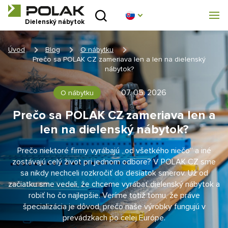
Úvod
Dielenský nábytok
Produktové rady
Úvod
Blog
O nábytku
Prečo sa POLAK CZ zameriava len a len na dielenský
O nás
nábytok?
07. 05. 2026
O nábytku
Poradňa
Prečo sa POLAK CZ zameriava len a
Blog
len na dielenský nábytok?
Prečo niektoré firmy vyrábajú „od všetkého niečo“ a iné
Na stiahnutie
zostávajú celý život pri jednom odbore? V POLAK CZ sme
sa nikdy nechceli rozkročiť do desiatok smerov. Už od
Realizácia
začiatku sme vedeli, že chceme vyrábať dielenský nábytok a
robiť ho čo najlepšie. Veríme totiž tomu, že práve
Obchodná sieť
špecializácia je dôvod, prečo naše výrobky fungujú v
prevádzkach po celej Európe.