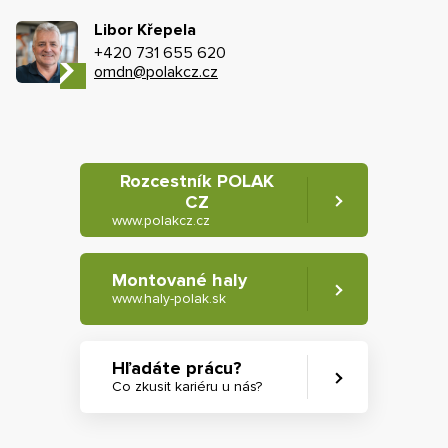
Libor Křepela
+420 731 655 620
omdn@polakcz.cz
Rozcestník POLAK
CZ
www.polakcz.cz
Montované haly
www.haly-polak.sk
Hľadáte prácu?
Co zkusit kariéru u nás?