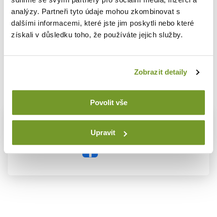
Možno by firma mohla rásť rýchlejšie, keby sa rozšírila do
analýzy. Partneři tyto údaje mohou zkombinovat s
ďalších odborov. Ale zároveň by tým stratila to, čo ju
dalšími informacemi, které jste jim poskytli nebo které
definuje dnes. Jasné zameranie a skúsenosť v jednom
získali v důsledku toho, že používáte jejich služby.
segmente.
A to je dôvod, prečo
POLAK CZ
zostáva tam, kde je.
Zobrazit detaily
V dielenskom nábytku.
Povolit vše
Páčil sa vám článok? Zdieľajte ho prosím
Upravit
Zdieľať