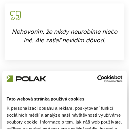
Nehovorím, že nikdy neurobíme niečo
iné. Ale zatiaľ nevidím dôvod.
Dielenský nábytok je oblasť, ktorá sa neustále vyvíja.
Digitalizácia prevádzok, stále nové a nové požiadavky na
ergonómiu, organizácia malých/stredných/veľkých skladov i
zvyšujúca sa bezpečnosť.
Tato webová stránka používá cookies
V tom vidíme zmysel pokračovať. Nie v šírke, ale v hĺbke.
K personalizaci obsahu a reklam, poskytování funkcí
sociálních médií a analýze naší návštěvnosti využíváme
Smer, ktorý sa nezmenil
soubory cookie. Informace o tom, jak náš web používáte,
sdílíme se svými partnery pro sociální média, inzerci a