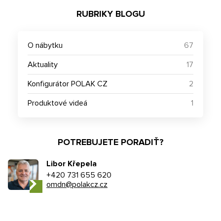
RUBRIKY BLOGU
O nábytku
67
Aktuality
17
Konfigurátor POLAK CZ
2
Produktové videá
1
POTREBUJETE PORADIŤ?
Libor Křepela
+420 731 655 620
omdn@polakcz.cz