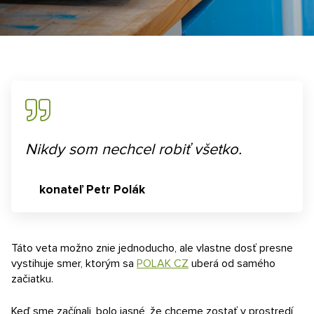
Kontakt
E-dopyt
Konfigurátor
Nikdy som nechcel robiť všetko.
konateľ Petr Polák
Táto veta možno znie jednoducho, ale vlastne dosť presne
vystihuje smer, ktorým sa
POLAK CZ
uberá od samého
začiatku.
Keď sme začínali, bolo jasné, že chceme zostať v prostredí,