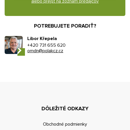
alebo prejsť na zoznam predajcov
POTREBUJETE PORADIŤ?
Libor Křepela
+420 731 655 620
omdn@polakcz.cz
DÔLEŽITÉ ODKAZY
Obchodné podmienky