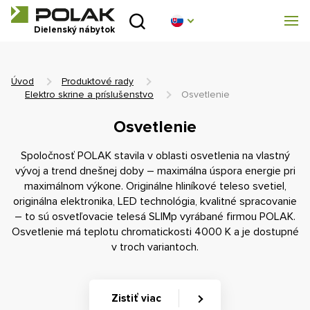
Úvod
Dielenský nábytok
Produktové rady
Úvod
Produktové rady
O nás
Elektro skrine a príslušenstvo
Osvetlenie
Osvetlenie
Poradňa
Spoločnosť POLAK stavila v oblasti osvetlenia na vlastný
Blog
vývoj a trend dnešnej doby – maximálna úspora energie pri
maximálnom výkone. Originálne hliníkové teleso svetiel,
originálna elektronika, LED technológia, kvalitné spracovanie
Na stiahnutie
– to sú osvetľovacie telesá SLIMp vyrábané firmou POLAK.
Osvetlenie má teplotu chromatickosti 4000 K a je dostupné
Realizácia
v troch variantoch.
Obchodná sieť
Zistiť viac