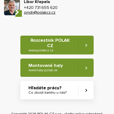
Libor Křepela
+420 731 655 620
omdn@polakcz.cz
Rozcestník POLAK
CZ
www.polakcz.cz
Montované haly
www.haly-polak.sk
Hľadáte prácu?
Co zkusit kariéru u nás?
Copyright 2026 POLAK CZ s.r.o., všetky práva vyhradené