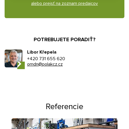
alebo prejsť na zoznam predajcov
POTREBUJETE PORADIŤ?
Libor Křepela
+420 731 655 620
omdn@polakcz.cz
Referencie