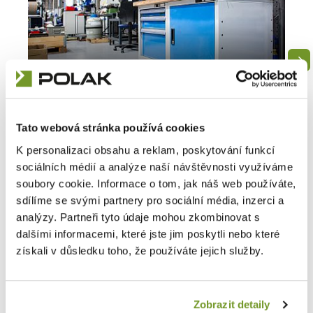
2024
Dielenský nábytok
Pracovné stoly
Detail
Tato webová stránka používá cookies
K personalizaci obsahu a reklam, poskytování funkcí
sociálních médií a analýze naší návštěvnosti využíváme
soubory cookie. Informace o tom, jak náš web používáte,
sdílíme se svými partnery pro sociální média, inzerci a
analýzy. Partneři tyto údaje mohou zkombinovat s
dalšími informacemi, které jste jim poskytli nebo které
Spýtajte sa na čokoľvek
získali v důsledku toho, že používáte jejich služby.
Budeme sa vám venovať
Položky označené
*
sú povinné
Zobrazit detaily
Meno
*