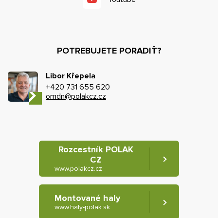
POTREBUJETE PORADIŤ?
Libor Křepela
+420 731 655 620
omdn@polakcz.cz
Rozcestník POLAK
CZ
www.polakcz.cz
Montované haly
www.haly-polak.sk