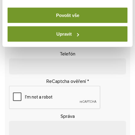
Povolit vše
E-mail
*
Upravit
Telefón
ReCaptcha ověření
*
Správa