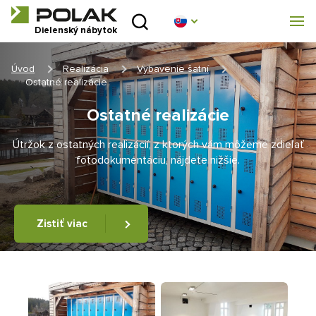
Úvod
Dielenský nábytok
Produktové rady
Úvod
Realizácia
Vybavenie šatní
Ostatné realizácie
O nás
Ostatné realizácie
Poradňa
Útržok z ostatných realizácií, z ktorých vám môžeme zdieľať
fotodokumentáciu, nájdete nižšie.
Blog
Na stiahnutie
Zistiť viac
Realizácia
Obchodná sieť