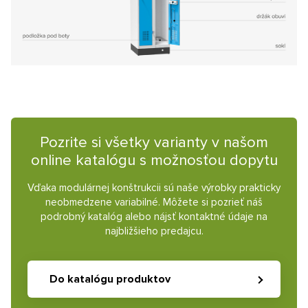
Pozrite si všetky varianty v našom
online katalógu s možnosťou dopytu
Vďaka modulárnej konštrukcii sú naše výrobky prakticky
neobmedzene variabilné. Môžete si pozrieť náš
podrobný katalóg alebo nájsť kontaktné údaje na
najbližšieho predajcu.
Do katalógu produktov