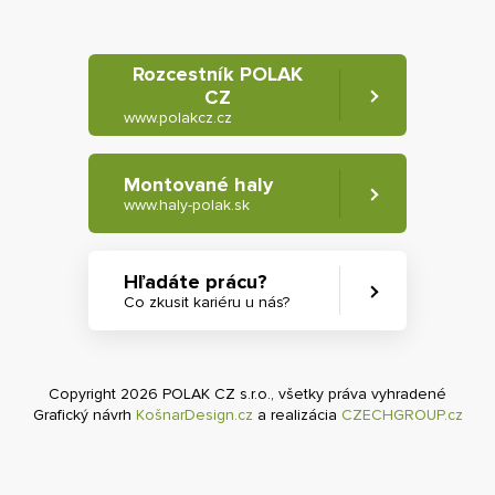
Rozcestník POLAK
CZ
www.polakcz.cz
Montované haly
www.haly-polak.sk
Hľadáte prácu?
Co zkusit kariéru u nás?
Copyright 2026 POLAK CZ s.r.o., všetky práva vyhradené
Grafický návrh
KošnarDesign.cz
a realizácia
CZECHGROUP.cz