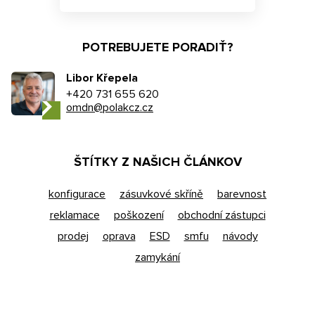
POTREBUJETE PORADIŤ?
Libor Křepela
+420 731 655 620
omdn@polakcz.cz
ŠTÍTKY Z NAŠICH ČLÁNKOV
konfigurace
zásuvkové skříně
barevnost
reklamace
poškození
obchodní zástupci
prodej
oprava
ESD
smfu
návody
zamykání