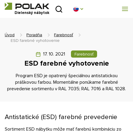
Úvod
Dielenský nábytok
Produktové rady
Úvod
Poradňa
Farebnosť
O nás
ESD farebné vyhotovenie
17. 10. 2021
Farebnosť
Poradňa
ESD farebné vyhotovenie
Blog
Program ESD je opatrený špeciálnou antistatickou
práškovou farbou. Momentálne ponúkame farebné
Na stiahnutie
prevedenie sortimentu v RAL 7035; RAL 7016 a RAL 1028.
Realizácia
Antistatické (ESD) farebné prevedenie
Obchodná sieť
Sortiment ESD nábytku môže mať farebnú kombináciu zo