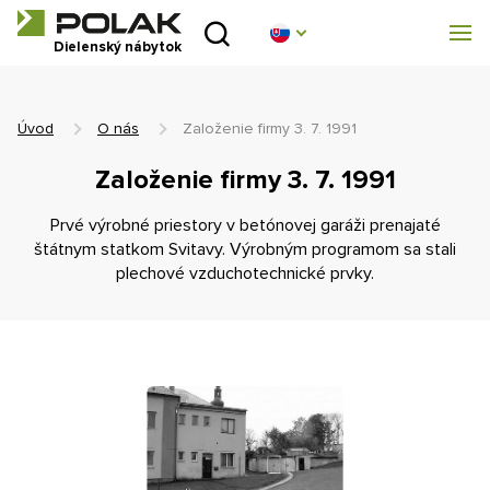
Úvod
Dielenský nábytok
Produktové rady
Úvod
O nás
Založenie firmy 3. 7. 1991
O nás
Založenie firmy 3. 7. 1991
Poradňa
Prvé výrobné priestory v betónovej garáži prenajaté
štátnym statkom Svitavy. Výrobným programom sa stali
Blog
plechové vzduchotechnické prvky.
Na stiahnutie
Realizácia
Obchodná sieť