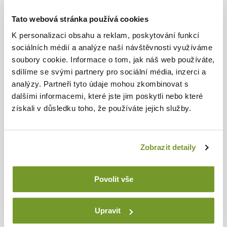
Kontakty
Tato webová stránka používá cookies
K personalizaci obsahu a reklam, poskytování funkcí
sociálních médií a analýze naší návštěvnosti využíváme
DIELENSKÝ NÁBYTOK
soubory cookie. Informace o tom, jak náš web používáte,
sdílíme se svými partnery pro sociální média, inzerci a
analýzy. Partneři tyto údaje mohou zkombinovat s
Produktové rady
dalšími informacemi, které jste jim poskytli nebo které
O nás
získali v důsledku toho, že používáte jejich služby.
Poradňa
Blog
Zobrazit detaily
Na stiahnutie
Povolit vše
Vnútorný oznamovací systém
Upravit
SLEDUJTE NÁS