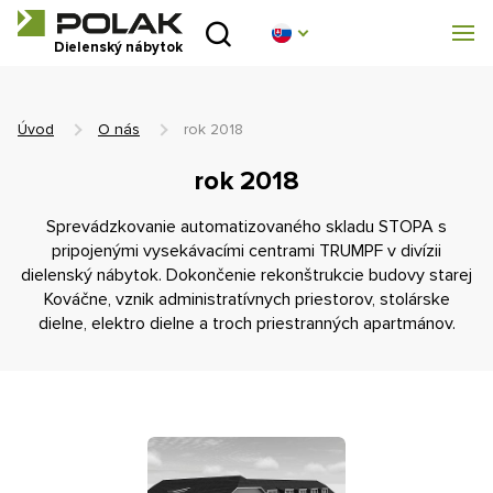
Úvod
Dielenský nábytok
Produktové rady
Úvod
O nás
rok 2018
O nás
rok 2018
Poradňa
Sprevádzkovanie automatizovaného skladu STOPA s
pripojenými vysekávacími centrami TRUMPF v divízii
Blog
dielenský nábytok. Dokončenie rekonštrukcie budovy starej
Kováčne, vznik administratívnych priestorov, stolárske
dielne, elektro dielne a troch priestranných apartmánov.
Na stiahnutie
Realizácia
Obchodná sieť