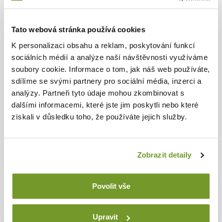
E-dopyt
Tato webová stránka používá cookies
Kontakty
K personalizaci obsahu a reklam, poskytování funkcí
sociálních médií a analýze naší návštěvnosti využíváme
soubory cookie. Informace o tom, jak náš web používáte,
DIELENSKÝ NÁBYTOK
sdílíme se svými partnery pro sociální média, inzerci a
analýzy. Partneři tyto údaje mohou zkombinovat s
Produktové rady
dalšími informacemi, které jste jim poskytli nebo které
získali v důsledku toho, že používáte jejich služby.
O nás
Poradňa
Zobrazit detaily
Blog
Na stiahnutie
Povolit vše
Vnútorný oznamovací systém
Upravit