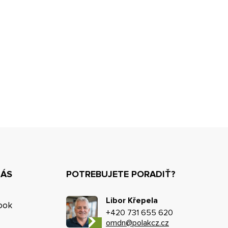
NÁS
POTREBUJETE PORADIŤ?
Libor Křepela
ook
+420 731 655 620
omdn@polakcz.cz