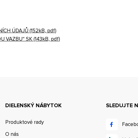
H ÚDAJŮ (152kB, pdf)
 VAZBU“ SK (143kB, pdf)
DIELENSKÝ NÁBYTOK
SLEDUJTE 
Produktové rady
Faceb
O nás