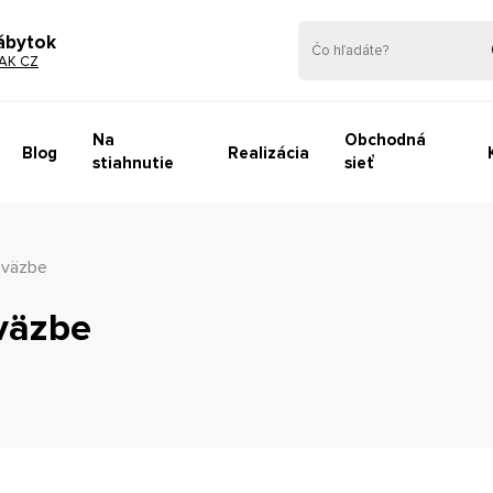
ábytok
AK CZ
Na
Obchodná
Blog
Realizácia
stiahnutie
sieť
 väzbe
väzbe