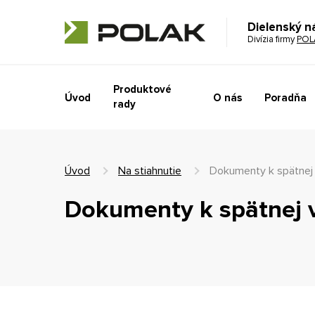
Dielenský n
Divízia firmy
POL
Produktové
Úvod
O nás
Poradňa
rady
Úvod
Na stiahnutie
Dokumenty k spätnej
Dokumenty k spätnej 